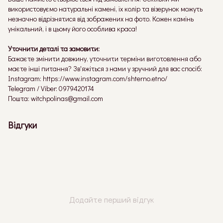
використовуємо натуральні камені, їх колір та візерунок можуть
незначно відрізнятися від зображених на фото. Кожен камінь
унікальний, і в цьому його особлива краса!
Уточнити деталі та замовити:
Бажаєте змінити довжину, уточнити терміни виготовлення або
маєте інші питання? Зв'яжіться з нами у зручний для вас спосіб:
Instagram: https://www.instagram.com/shterno.etno/
Telegram / Viber: 0979420174
Пошта: witchpolinas@gmail.com
Відгуки
Додайте перший відгук