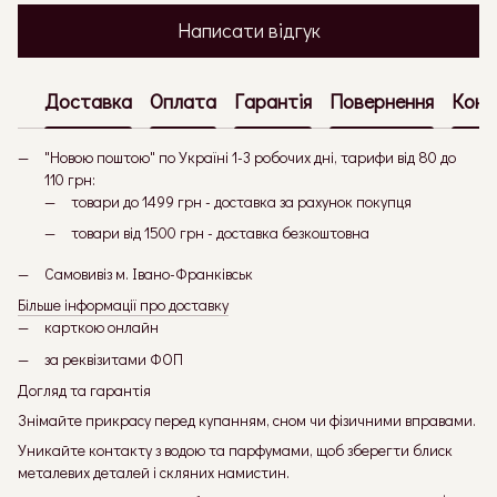
Написати відгук
Доставка
Оплата
Гарантія
Повернення
Конс
"Новою поштою" по Україні 1-3 робочих дні, тарифи від 80 до
110 грн:
товари до 1499 грн - доставка за рахунок покупця
товари від 1500 грн - доставка безкоштовна
Самовивіз м. Івано-Франківськ
Більше інформації про доставку
карткою онлайн
за реквізитами ФОП
Догляд та гарантія
Знімайте прикрасу перед купанням, сном чи фізичними вправами.
Уникайте контакту з водою та парфумами, щоб зберегти блиск
металевих деталей і скляних намистин.