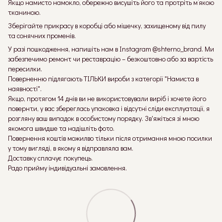
Якщо намисто намокло, обережно висушіть його та протріть м’якою
тканиною.
Зберігайте прикрасу в коробці або мішечку, захищеному від пилу
та сонячних променів.
У разі пошкодження, напишіть нам в Instagram @shterno_brand. Ми
забезпечимо ремонт чи реставрацію – безкоштовно або за вартість
пересилки.
Поверненню підлягають ТІЛЬКИ вироби з категорії "Намиста в
наявності".
Якщо, протягом 14 днів ви не використовували виріб і хочете його
повернти, у вас збереглась упаковка і відсутні сліди експлуатації, я
розгляну ваш випадок в особистому порядку. Зв'яжіться зі мною
якомога швидше та надішліть фото.
Повернення коштів можилво тільки після отримання мною посилки
у тому вигляді, в якому я відправляла вам.
Доставку сплачує покупець.
Радо прийму індивідуальні замовлення.