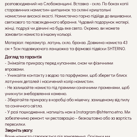
розповсюджений на Слобожанщині. Вставка - скло. По боках копії
старовинних намистин-шипшинок та скляні криштальні
намистини високої якості. Намистечко гарно підійде до вишиванки,
святкового та повсякденного вбрання. Чудовий подарунок матері,
жінці, подрузі чи дівчині на будь яке свято. Окремо, ви можете
замовити намисто в іншому кольорі.
Матеріал: перламутр, латунь, скло, бронза. Довжина намиста 43
см + 5см подовжуючого ланцюжка та фірмової підвіски SHTERNO.
Догляд та гарантія
- Знімайте прикрасу перед купанням, сном чи фізичними
вправами.
- Уникайте контакту з водою та парфумами, щоб зберегти блиск
латунних деталей і насичений колір намистин.
- Не залишайте намисто під прямими сонячними променями, щоб
уникнути знебарвлення каменю.
- Зберігайте прикрасу в коробці або мішечку, захищеному від пилу
та сонячного світла.
- У разі пошкодження, напишіть нам в Instagram @shterno.etno. Ми
забезпечимо ремонт чи реставрацію – безкоштовно або за вартість
пересилки.
Зверніть увагу:
Ваше намисто створюється під замовлення. Оскільки ми