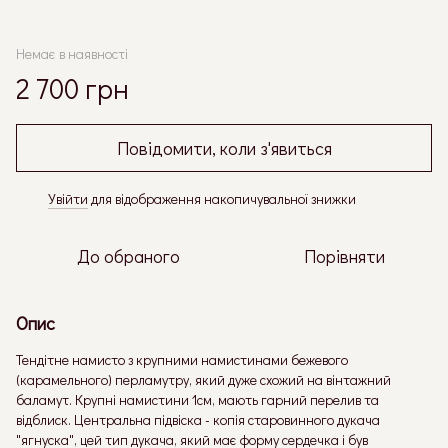
Немає в наявності
2 700 грн
Повідомити, коли з'явиться
Увійти
для відображення накопичувальної знижки
%
До обраного
Порівняти
Опис
Тендітне намисто з крупними намистинами бежевого
(карамельного) перламутру, який дуже схожий на вінтажний
баламут. Крупні намистини 1см, мають гарний перелив та
відблиск. Центральна підвіска - копія старовинного дукача
"ягнуска", цей тип дукача, який має форму сердечка і був