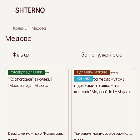
SHTERNO
Колекції
Медова
Медова
Фільтр
За популярністю
ГОТОВЕ ДО ВІДПРАВКИ
ВІДПРАВКА 1-2 ТИЖНІ
НОВИНКА
Дворядне намисто "Карпатське" з колекції "Медова"
Трирядне намисто з сердоліку та перламутру з підвісками-пташками з колекції "Медова"