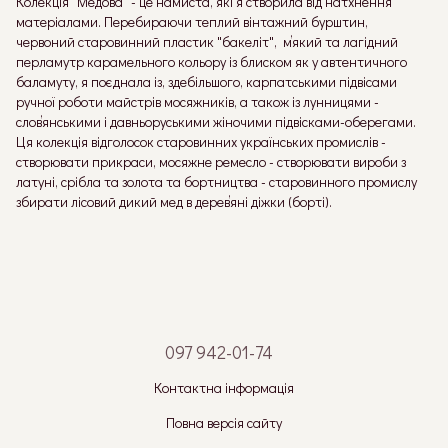
Колекція "Медова" - це намиста, які я створила від натхнення
матеріалами. Перебираючи теплий вінтажний бурштин,
червоний старовинний пластик "бакеліт", мʼякий та лагідний
перламутр карамельного кольору із блиском як у автентичного
баламуту, я поєднала із, здебільшого, карпатськими підвісами
ручної роботи майстрів мосяжників, а також із лунницями -
словʼянськими і давньоруськими жіночими підвісками-оберегами.
Ця колекція відголосок старовинних українських промислів -
створювати прикраси, мосяжне ремесло - створювати вироби з
латуні, срібла та золота та бортництва - старовинного промислу
збирати лісовий дикий мед в деревʼяні діжки (борті).
097 942-01-74
Контактна інформація
Повна версія сайту