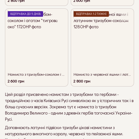
2 800 грн
2 600 грн
ВІДПРАВКА ДО 5 ДНІВ
ВІДПРАВКА 1-2 ТИЖНІ
Намисто з тризубом-соколом і агатом "тигрове око"
Намисто з червоної яшми і латунним тризубом-соколом
2 600 грн
2 800 грн
Цей розділ присвячено намистам з тризубами та гербами -
традиційною з часів Київської Русі символікою як у історичних так і в
більш сучасних версіях. Зокрема тут є намиста із тризубом
Володимира Великого - одним з древніх гербів тогочасної України-
Русі.
Доповнюють латунні підвіски-тризуби цікаві намистини з
натурального викопного коралу, червоної та пейзажної яшми.