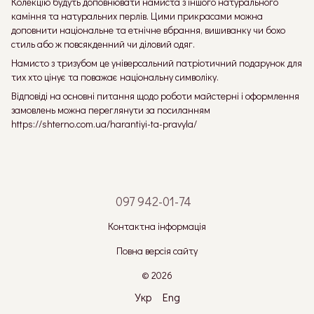
Колекцію будуть доповнювати намиста з іншого натурального
каміння та натуральних перлів. Цими прикрасами можна
доповнити національне та етнічне вбрання, вишиванку чи бохо
стиль або ж повсякденний чи діловий одяг.
Намисто з тризубом це універсальний патріотичний подарунок для
тих хто цінує та поважає національну символіку.
Відповіді на основні питання щодо роботи майстерні і оформлення
замовлень можна переглянути за посиланням
https://shterno.com.ua/harantiyi-ta-pravyla/
097 942-01-74
Контактна інформація
Повна версія сайту
© 2026
Укр
Eng