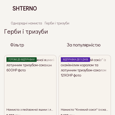
SHTERNO
Однорядні намиста
Герби і тризуби
Герби і тризуби
Фільтр
За популярністю
ГОТОВЕ ДО ВІДПРАВКИ
ВІДПРАВКА ДО 5 ДНІВ
Намисто з пейзажної яшми і латунним тризубом-соколом
Намисто "Княжий сокіл" із скамʼянілим коралом та латунним тризубом-соколом