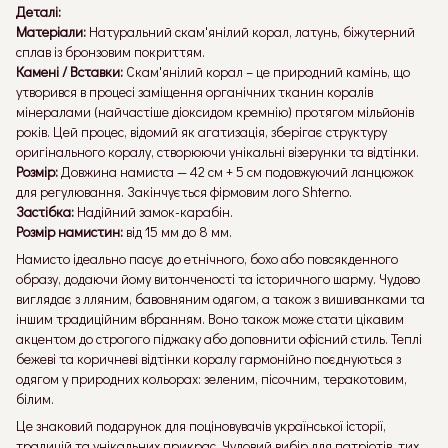
Деталі:
Матеріали:
Натуральний скам'янілий корал, латунь, біжутерний
сплав із бронзовим покриттям.
Камені / Вставки:
Скам'янілий корал – це природний камінь, що
утворився в процесі заміщення органічних тканин коралів
мінералами (найчастіше діоксидом кремнію) протягом мільйонів
років. Цей процес, відомий як агатизація, зберігає структуру
оригінального коралу, створюючи унікальні візерунки та відтінки.
Розмір:
Довжина намиста — 42 см + 5 см подовжуючий ланцюжок
для регулювання. Закінчується фірмовим лого Shterno.
Застібка:
Надійний замок-карабін.
Розмір намистин:
від 15 мм до 8 мм.
Намисто ідеально пасує до етнічного, бохо або повсякденного
образу, додаючи йому витонченості та історичного шарму. Чудово
виглядає з лляним, бавовняним одягом, а також з вишиванками та
іншим традиційним вбранням. Воно також може стати цікавим
акцентом до строгого піджаку або доповнити офісний стиль. Теплі
бежеві та коричневі відтінки коралу гармонійно поєднуються з
одягом у природних кольорах: зеленим, пісочним, теракотовим,
білим.
Це знаковий подарунок для поціновувачів української історії,
традицій та унікальних прикрас. Чудовий вибір для патріотів, тих,