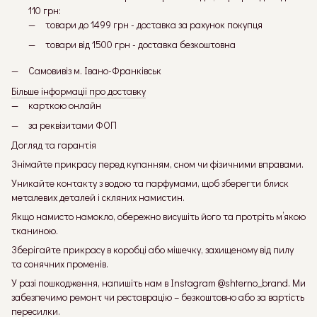
110 грн:
товари до 1499 грн - доставка за рахунок покупця
товари від 1500 грн - доставка безкоштовна
Самовивіз м. Івано-Франківськ
Більше інформації про доставку
карткою онлайн
за реквізитами ФОП
Догляд та гарантія
Знімайте прикрасу перед купанням, сном чи фізичними вправами.
Уникайте контакту з водою та парфумами, щоб зберегти блиск
металевих деталей і скляних намистин.
Якщо намисто намокло, обережно висушіть його та протріть м’якою
тканиною.
Зберігайте прикрасу в коробці або мішечку, захищеному від пилу
та сонячних променів.
У разі пошкодження, напишіть нам в Instagram @shterno_brand. Ми
забезпечимо ремонт чи реставрацію – безкоштовно або за вартість
пересилки.