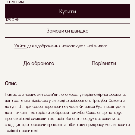
Купити
Замовити швидко
Увійти
для відображення накопичувальної знижки
%
До обраного
Порівняти
Опис
Намисто з намистин скам'янілого коралу нерівномірної форми та
центральною підвіскою у вигляді стилізованого Тризуба-Сокола з
латуні. Ця прикраса переносить у часи Київської Русі, поєднуючи
давні викопні матеріали з образом Тризуба-Сокола, що нагадує
про князівські символи тих часів. Вона втілює дух старовини та
спадщини, створюючи враження, ніби таку прикрасу могли носити
тодішні правителі.