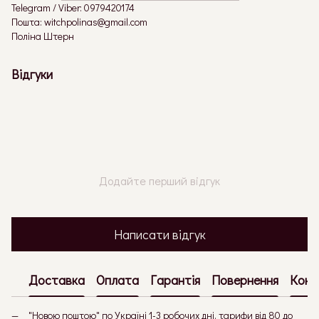
Telegram / Viber: 0979420174
Пошта: witchpolinas@gmail.com
Поліна Штерн
Відгуки
Додайте перший відгук
Написати відгук
Доставка
Оплата
Гарантія
Повернення
Конс
"Новою поштою" по Україні 1-3 робочих дні, тарифи від 80 до