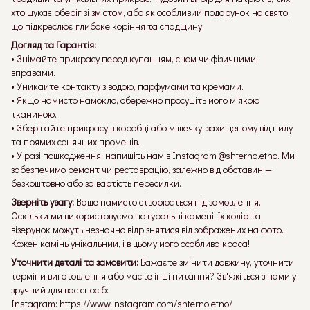
хто шукає оберіг зі змістом, або як особливий подарунок на свято,
що підкреслює глибоке коріння та спадщину.
Догляд та Гарантія:
• Знімайте прикрасу перед купанням, сном чи фізичними
вправами.
• Уникайте контакту з водою, парфумами та кремами.
• Якщо намисто намокло, обережно просушіть його м'якою
тканиною.
• Зберігайте прикрасу в коробці або мішечку, захищеному від пилу
та прямих сонячних променів.
• У разі пошкодження, напишіть нам в Instagram @shterno.etno. Ми
забезпечимо ремонт чи реставрацію, залежно від обставин —
безкоштовно або за вартість пересилки.
Зверніть увагу:
Ваше намисто створюється під замовлення.
Оскільки ми використовуємо натуральні камені, їх колір та
візерунок можуть незначно відрізнятися від зображених на фото.
Кожен камінь унікальний, і в цьому його особлива краса!
Уточнити деталі та замовити:
Бажаєте змінити довжину, уточнити
терміни виготовлення або маєте інші питання? Зв'яжіться з нами у
зручний для вас спосіб:
Instagram:
https://www.instagram.com/shterno.etno/