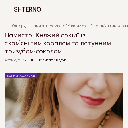
SHTERNO
Однорядні намиста
Намисто "Княжий сокіл" із скамʼянілим кор
Намисто "Княжий сокіл" із
скамʼянілим коралом та латунним
тризубом-соколом
Артикул:
129ОНР
Написати відгук
ВІДПРАВКА ДО 5 ДНІВ