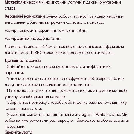
Матеріали:
керамічні намистини, латунні підвіски, біжутерний
сплав.
Керамічні намистини
ручної роботи, з синьої глянцевої кераміки
виготовлені дбайливими руками косівського майстра.
Розмір намистин: Керамічні намистини 8мм
Розмір дзвіночків: від 6 до 12 мм
Довжина намиста – 42 см, а подовжуючий ланцюжок із фірмовим
логотипом SHTERNO додає кілька додаткових сантиметрів.
Догляд та гарантія
- Знімайте прикрасу перед купанням, сном чи фізичними
вправами.
- Уникайте контакту з водою та парфумами, щоб зберегти блиск
латунних деталей і насичений колір намистин.
- Не залишайте намисто під прямими сонячними променями, щоб
уникнути знебарвлення каменю.
- Зберігайте прикрасу в коробці або мішечку, захищеному від пилу
та сонячного світла.
- У разі пошкодження, напишіть нам в Instagram @shterno.etno. Ми
забезпечимо ремонт чи реставрацію – безкоштовно або за вартість
пересилки.
Зверніть увагу: