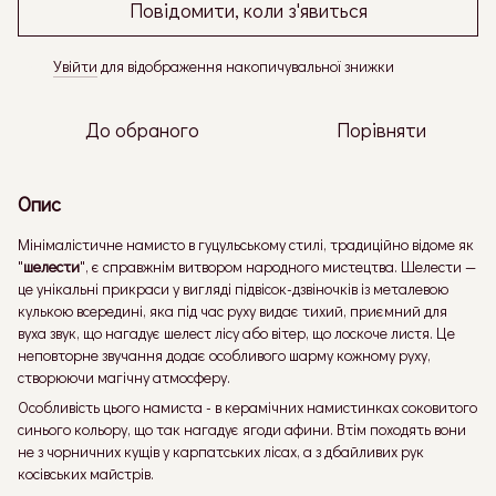
Повідомити, коли з'явиться
Увійти
для відображення накопичувальної знижки
%
До обраного
Порівняти
Опис
Мінімалістичне намисто в гуцульському стилі, традиційно відоме як
"
шелести
", є справжнім витвором народного мистецтва. Шелести —
це унікальні прикраси у вигляді підвісок-дзвіночків із металевою
кулькою всередині, яка під час руху видає тихий, приємний для
вуха звук, що нагадує шелест лісу або вітер, що лоскоче листя. Це
неповторне звучання додає особливого шарму кожному руху,
створюючи магічну атмосферу.
Особливість цього намиста - в керамічних намистинках соковитого
синього кольору, що так нагадує ягоди афини. Втім походять вони
не з чорничних кущів у карпатських лісах, а з дбайливих рук
косівських майстрів.