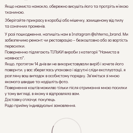
Якщо намисто намокло, обережно висушіть його та протріть м’якою
тканиною.
Зберігайте прикрасу в коробці або мішечку, захищеному від пилу
та сонячних променів.
У разі пошкодження, напишіть нам в Instagram @shterno_brand. Ми
забезпечимо ремонт чи реставрацію – безкоштовно або за вартість
пересилки.
Поверненню підлягають ТІЛЬКИ вироби з категорії "Намиста в
наявності".
Якщо, протягом 14 днів ви не використовували виріб і хочете його
повернти, у вас збереглась упаковка і відсутні сліди експлуатації, я
розгляну ваш випадок в особистому порядку. Зв'яжіться зі мною
якомога швидше та надішліть фото.
Повернення коштів можилво тільки після отримання мною посилки
у тому вигляді, в якому я відправляла вам.
Доставку сплачує покупець.
Радо прийму індивідуальні замовлення.