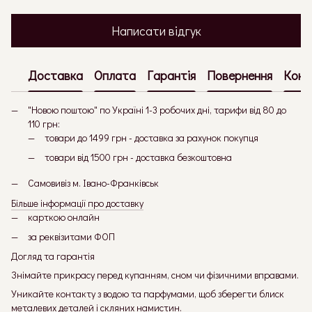
Написати відгук
Доставка
Оплата
Гарантія
Повернення
Конс
"Новою поштою" по Україні 1-3 робочих дні, тарифи від 80 до
110 грн:
товари до 1499 грн - доставка за рахунок покупця
товари від 1500 грн - доставка безкоштовна
Самовивіз м. Івано-Франківськ
Більше інформації про доставку
карткою онлайн
за реквізитами ФОП
Догляд та гарантія
Знімайте прикрасу перед купанням, сном чи фізичними вправами.
Уникайте контакту з водою та парфумами, щоб зберегти блиск
металевих деталей і скляних намистин.