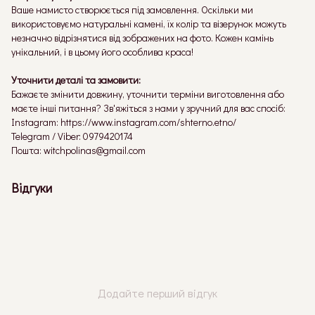
Ваше намисто створюється під замовлення. Оскільки ми
використовуємо натуральні камені, їх колір та візерунок можуть
незначно відрізнятися від зображених на фото. Кожен камінь
унікальний, і в цьому його особлива краса!
Уточнити деталі та замовити:
Бажаєте змінити довжину, уточнити терміни виготовлення або
маєте інші питання? Зв'яжіться з нами у зручний для вас спосіб:
Instagram: https://www.instagram.com/shterno.etno/
Telegram / Viber: 0979420174
Пошта: witchpolinas@gmail.com
Відгуки
Додайте перший відгук