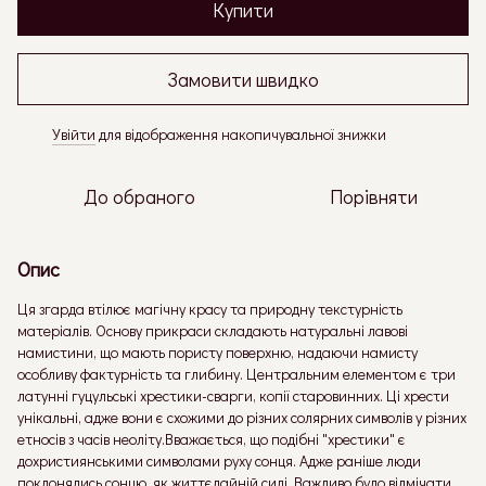
Купити
Замовити швидко
Увійти
для відображення накопичувальної знижки
%
До обраного
Порівняти
Опис
Ця згарда втілює магічну красу та природну текстурність
матеріалів. Основу прикраси складають натуральні лавові
намистини, що мають пористу поверхню, надаючи намисту
особливу фактурність та глибину. Центральним елементом є три
латунні гуцульські хрестики-сварги, копії старовинних. Ці хрести
унікальні, адже вони є схожими до різних солярних символів у різних
етносів з часів неоліту.Вважається, що подібні "хрестики" є
дохристиянськими символами руху сонця. Адже раніше люди
поклонялись сонцю, як життєдайній силі. Важливо було відмічати