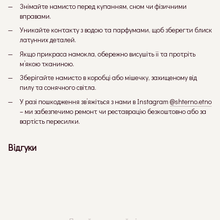
Знімайте намисто перед купанням, сном чи фізичними
вправами.
Уникайте контакту з водою та парфумами, щоб зберегти блиск
латунних деталей.
Якщо прикраса намокла, обережно висушіть її та протріть
м’якою тканиною.
Зберігайте намисто в коробці або мішечку, захищеному від
пилу та сонячного світла.
У разі пошкодження зв’яжіться з нами в Instagram
@shterno.etno
– ми забезпечимо ремонт чи реставрацію безкоштовно або за
вартість пересилки.
Відгуки