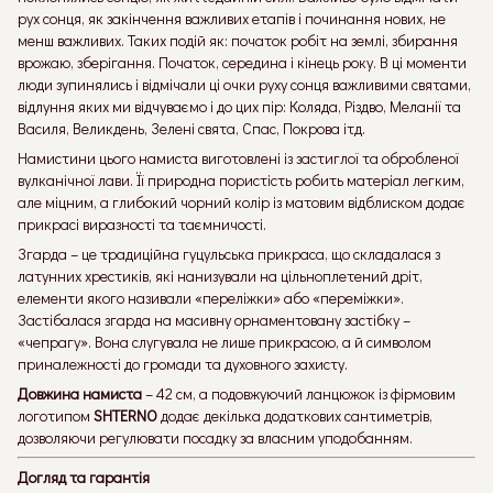
рух сонця, як закінчення важливих етапів і починання нових, не
менш важливих. Таких подій як: початок робіт на землі, збирання
врожаю, зберігання. Початок, середина і кінець року. В ці моменти
люди зупинялись і відмічали ці очки руху сонця важливими святами,
відлуння яких ми відчуваємо і до цих пір: Коляда, Різдво, Меланії та
Василя, Великдень, Зелені свята, Спас, Покрова ітд.
Намистини цього намиста виготовлені із застиглої та обробленої
вулканічної лави. Її природна пористість робить матеріал легким,
але міцним, а глибокий чорний колір із матовим відблиском додає
прикрасі виразності та таємничості.
Згарда – це традиційна гуцульська прикраса, що складалася з
латунних хрестиків, які нанизували на цільноплетений дріт,
елементи якого називали «переліжки» або «переміжки».
Застібалася згарда на масивну орнаментовану застібку –
«чепрагу». Вона слугувала не лише прикрасою, а й символом
приналежності до громади та духовного захисту.
Довжина намиста
– 42 см, а подовжуючий ланцюжок із фірмовим
логотипом
SHTERNO
додає декілька додаткових сантиметрів,
дозволяючи регулювати посадку за власним уподобанням.
Догляд та гарантія