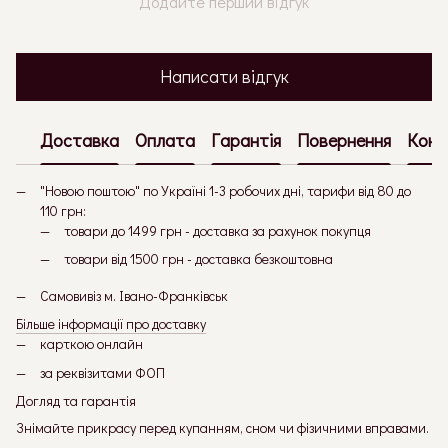
Додайте перший відгук
Написати відгук
Доставка
Оплата
Гарантія
Повернення
Конс
"Новою поштою" по Україні 1-3 робочих дні, тарифи від 80 до
110 грн:
товари до 1499 грн - доставка за рахунок покупця
товари від 1500 грн - доставка безкоштовна
Самовивіз м. Івано-Франківськ
Більше інформації про доставку
карткою онлайн
за реквізитами ФОП
Догляд та гарантія
Знімайте прикрасу перед купанням, сном чи фізичними вправами.