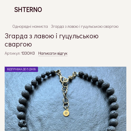
SHTERNO
Однорядні намиста
Згарда з лавою і гуцульською сваргою
Згарда з лавою і гуцульською
сваргою
Артикул:
133ОНЗ
Написати відгук
ВІДПРАВКА ДО 5 ДНІВ