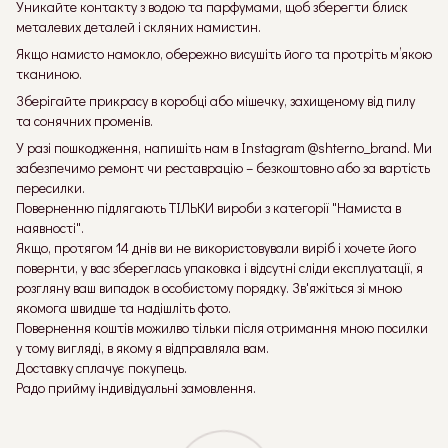
Уникайте контакту з водою та парфумами, щоб зберегти блиск
металевих деталей і скляних намистин.
Якщо намисто намокло, обережно висушіть його та протріть м’якою
тканиною.
Зберігайте прикрасу в коробці або мішечку, захищеному від пилу
та сонячних променів.
У разі пошкодження, напишіть нам в Instagram @shterno_brand. Ми
забезпечимо ремонт чи реставрацію – безкоштовно або за вартість
пересилки.
Поверненню підлягають ТІЛЬКИ вироби з категорії "Намиста в
наявності".
Якщо, протягом 14 днів ви не використовували виріб і хочете його
повернти, у вас збереглась упаковка і відсутні сліди експлуатації, я
розгляну ваш випадок в особистому порядку. Зв'яжіться зі мною
якомога швидше та надішліть фото.
Повернення коштів можилво тільки після отримання мною посилки
у тому вигляді, в якому я відправляла вам.
Доставку сплачує покупець.
Радо прийму індивідуальні замовлення.