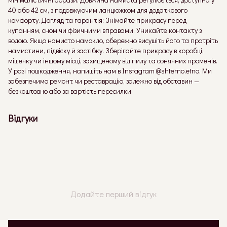
40 або 42 см, з подовжуючим ланцюжком для додаткового
комфорту. Догляд та гарантія: Знімайте прикрасу перед
купанням, сном чи фізичними вправами. Уникайте контакту з
водою. Якщо намисто намокло, обережно висушіть його та протріть
намистини, підвіску й застібку. Зберігайте прикрасу в коробці,
мішечку чи іншому місці, захищеному від пилу та сонячних променів.
У разі пошкодження, напишіть нам в Instagram @shterno.etno. Ми
забезпечимо ремонт чи реставрацію, залежно від обставин —
безкоштовно або за вартість пересилки.
Відгуки
Додайте перший відгук