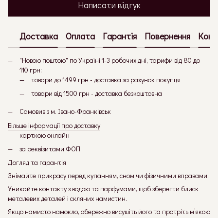
Написати відгук
Доставка
Оплата
Гарантія
Повернення
Конс
"Новою поштою" по Україні 1-3 робочих дні, тарифи від 80 до
110 грн:
товари до 1499 грн - доставка за рахунок покупця
товари від 1500 грн - доставка безкоштовна
Самовивіз м. Івано-Франківськ
Більше інформації про доставку
карткою онлайн
за реквізитами ФОП
Догляд та гарантія
Знімайте прикрасу перед купанням, сном чи фізичними вправами.
Уникайте контакту з водою та парфумами, щоб зберегти блиск
металевих деталей і скляних намистин.
Якщо намисто намокло, обережно висушіть його та протріть м’якою