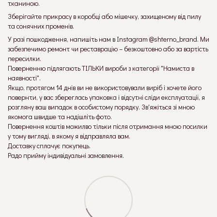
тканиною.
Зберігайте прикрасу в коробці або мішечку, захищеному від пилу
та сонячних променів.
У разі пошкодження, напишіть нам в Instagram @shterno_brand. Ми
забезпечимо ремонт чи реставрацію – безкоштовно або за вартість
пересилки.
Поверненню підлягають ТІЛЬКИ вироби з категорії "Намиста в
наявності".
Якщо, протягом 14 днів ви не використовували виріб і хочете його
повернти, у вас збереглась упаковка і відсутні сліди експлуатації, я
розгляну ваш випадок в особистому порядку. Зв'яжіться зі мною
якомога швидше та надішліть фото.
Повернення коштів можилво тільки після отримання мною посилки
у тому вигляді, в якому я відправляла вам.
Доставку сплачує покупець.
Радо прийму індивідуальні замовлення.