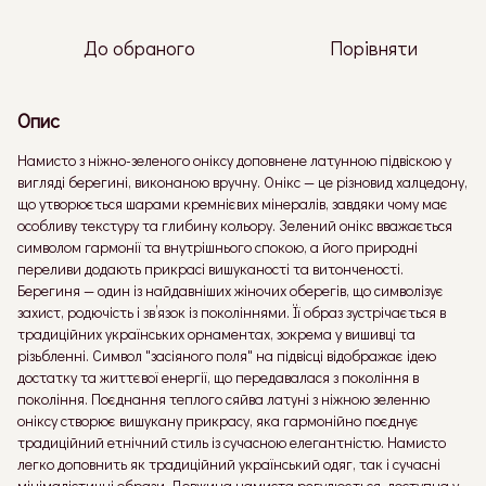
До обраного
Порівняти
Опис
Намисто з ніжно-зеленого оніксу доповнене латунною підвіскою у
вигляді берегині, виконаною вручну. Онікс — це різновид халцедону,
що утворюється шарами кремнієвих мінералів, завдяки чому має
особливу текстуру та глибину кольору. Зелений онікс вважається
символом гармонії та внутрішнього спокою, а його природні
переливи додають прикрасі вишуканості та витонченості.
Берегиня — один із найдавніших жіночих оберегів, що символізує
захист, родючість і зв’язок із поколіннями. Її образ зустрічається в
традиційних українських орнаментах, зокрема у вишивці та
різьбленні. Символ "засіяного поля" на підвісці відображає ідею
достатку та життєвої енергії, що передавалася з покоління в
покоління. Поєднання теплого сяйва латуні з ніжною зеленню
оніксу створює вишукану прикрасу, яка гармонійно поєднує
традиційний етнічний стиль із сучасною елегантністю. Намисто
легко доповнить як традиційний український одяг, так і сучасні
мінімалістичні образи. Довжина намиста регулюється, доступна у