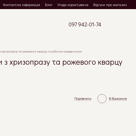
Контактна інформація
Блог
Угода користувача
Відгуки про магазин
097 942-01-74
 хризопразу та рожевого кварцу із срібним серденьком
 з хризопразу та рожевого кварцу
Порівняти
В бажання