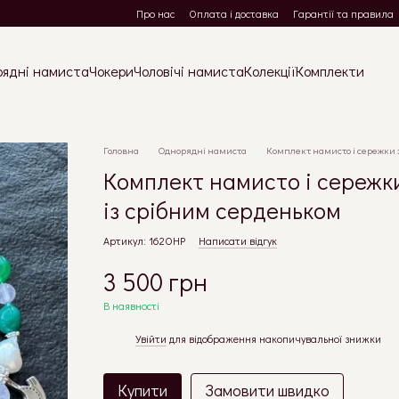
Про нас
Оплата і доставка
Гарантії та правила
рядні намиста
Чокери
Чоловічі намиста
Колекції
Комплекти
Головна
Однорядні намиста
Комплект намисто і сережки з
Комплект намисто і сережки
із срібним серденьком
Артикул: 162ОНР
Написати відгук
3 500 грн
В наявності
Увійти
для відображення накопичувальної знижки
%
Купити
Замовити швидко