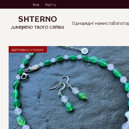
Перейти до основного контенту
Вхід
Укр
Eng
Однорядні намиста
Багато
ВІДПРАВКА 2-3 ТИЖНІ