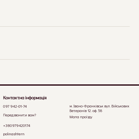
Контактна інформація
097 942-01-74
м. Івано-Франківськ вул. Військових
Ветеранів 12. оф. 58
Передзвонити вам?
Мапа проїзду
+380979420174
polinashtern